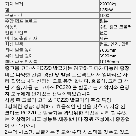
기계 무게
22000kg
힘
125kW
근로시간
1000
수압 펌프 브랜드
원본
이동형
수압 펌프 크롤러 
엔진 브랜드
원본
비디오 출입 검사
제공
핵심 부품
펌프, 엔진, 압력 용
최대 발굴 높이
7035mm
최대 발굴 깊이
6920mm
최대 파도 반지름
10180mm
중고용 코마쓰 PC220 발굴기는 견고하고 다재다능한 중장
비로 다양한 건설, 광산 및 발굴 프로젝트에서 일마리로 자
리 잡았습니다.신뢰성 으로 유명 합니다, 효율성, 그리고 첨
단 기술, 사용 된 코마쓰 PC220 큰 발굴기는 계약자와 운영
자 모두에게 인기있는 선택이되었습니다.
사용 된 크롤러 코마쓰 PC220 발굴기의 주요 특징
1강력한 성능: 강력하고 효율적인 엔진을 갖추고, 사용 된
코마쓰 PC220 큰 발굴기는 광범위한 작업을 처리 할 수있
는 인상적인 발굴 성능을 제공합니다.정원 조성에서 중공업
에 이르기까지.
2수력 시스템: 발굴기는 정교한 수력 시스템을 갖추고 있으