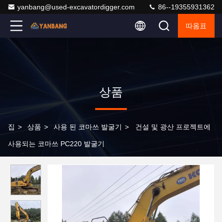
yanbang@used-excavatordigger.com
86--19355931362
따옴표
상품
집
>
상품
>
사용 된 코마쓰 발굴기
>
건설 및 광산 프로젝트에
사용되는 코마쓰 PC220 발굴기