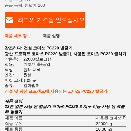
공급 능력: 한달에 100
최고의 가격을 얻으십시오
제품 세부 정보
제품 설명
강조하다:
건설 코마쓰 PC220 발굴기
,
광산 프로젝트 코마쓰 PC220 발굴기
,
사용된 코마츠 PC220 굴삭기
작동추:
22000킬로그램
적용:
기초/건축/농업
색상:
원래 채색
엔진:
원본
버킷 크기:
1.08m³
종류:
갈아입어
건설 및 광산 프로젝트에 사용되는 코마쓰 PC220 발굴기
제품 설명
22톤 일본 사용 된 발굴기 코마쓰 PC220-8 지구 이동 사용 된 크롤
러 발굴기
제품 이름
사용된 코마쓰 PC2
작동 무게
22000kg
배트 용량
10.08m3