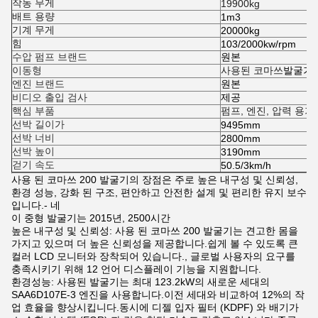
작동 무게
19900kg
배트 용량
1m3
기계 무게
20000kg
힘
103/2000kw/rpm
수압 펌프 브랜드
원본
이동형
사용된 코마쓰
발굴기
엔진 브랜드
원본
비디오 출입 검사
제공
핵심 부품
펌프, 엔진, 압력 용기
선박 길이가
9495mm
선박 너비
2800mm
선박 높이
3190mm
걷기 속도
50.5/3km/h
사용 된 코마쓰 200 발굴기의 장점은 주로 높은 내구성 및 신뢰성,
환경 성능, 강화 된 구조, 편안하고 안전한 설계 및 편리한 유지 보수
입니다.- 네
이 중형 발굴기는 2015년, 2500시간
높은 내구성 및 신뢰성: 사용 된 코마쓰 200 발굴기는 견고한 몸을
가지고 있으며 더 높은 신뢰성을 제공합니다.쉽게 볼 수 있도록 큰
컬러 LCD 모니터와 장착되어 있습니다., 글로벌 사용자의 요구를
충족시키기 위해 12 언어 디스플레이 기능을 지원합니다.
환경성능: 사용된 발굴기는 최대 123.2kW의 새로운 세대의
SAA6D107E-3 엔진을 사용합니다.이전 세대와 비교하여 12%의 작
업 효율을 향상시킵니다.동시에 디젤 입자 필터 (KDPF) 와 배기가