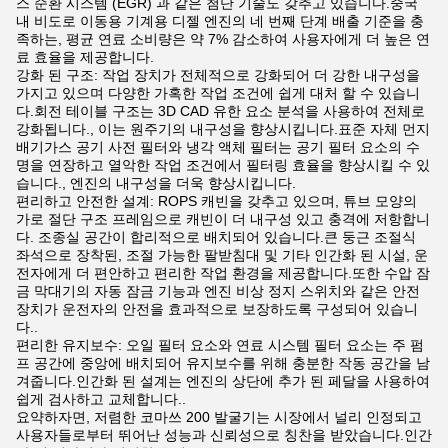
스 순환 시스템 (EGR) 과 같은 첨단 기술도 갖추고 있습니다.중국
내 비도로 이동용 기계용 디젤 엔진의 네 번째 단계 배출 기준을 충
족하는, 평균 연료 소비량은 약 7% 감소하여 사용자에게 더 높은 연
료 효율을 제공합니다.
강화 된 구조: 작업 장치가 전체적으로 강화되어 더 강한 내구성을
가지고 있으며 다양한 가혹한 작업 조건에 쉽게 대처 할 수 있습니
다.회전 테이블 구조는 3D CAD 유한 요소 분석을 사용하여 전체로
강화됩니다., 이는 원주기의 내구성을 향상시킵니다.표준 자체 먼지
배기가스 공기 사전 필터와 냉각 액체 필터는 공기 필터 요소의 수
명을 연장하고 열악한 작업 조건에서 필터링 효율을 향상시킬 수 있
습니다., 엔진의 내구성을 더욱 향상시킵니다.
편리하고 안전한 설계: ROPS 캐빈을 갖추고 있으며, 튜브 모양의
가로 절단 구조 프레임으로 캐빈이 더 내구성 있고 충격에 저항합니
다. 조종실 공간이 합리적으로 배치되어 있습니다.큰 둥근 조절식
좌석으로 장착된, 조절 가능한 팔받침대 및 기타 인간화 된 시설, 운
전자에게 더 편안하고 편리한 작업 환경을 제공합니다.또한 수압 잠
금 막대기의 자동 잠금 기능과 엔진 비상 정지 스위치와 같은 안전
장치가 운전자의 안전을 효과적으로 보장하도록 구성되어 있습니
다..
편리한 유지보수: 오일 필터 요소와 연료 시스템 필터 요소는 주 펌
프 공간에 중앙에 배치되어 유지보수를 위해 충분한 작동 공간을 남
겨줍니다.인간화 된 설계는 엔진의 상단에 추가 된 페달을 사용하여
쉽게 검사하고 교체합니다..
요약하자면, 저렴한 코마쓰 200 발굴기는 시장에서 널리 인정되고
사용자들로부터 뛰어난 성능과 신뢰성으로 칭찬을 받았습니다.인간