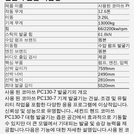
제품 이름
사용된 코마쓰 PC1
작동 무게
12.6톤
이동
3.26L
기계 무게
13000kg
힘
66/2200kw/rpm
스틱의 발굴 힘
61.8kN
수압 펌프 브랜드
원본
이동형
수압 펌프 발굴기 
엔진 브랜드
원본
비디오 출입 검사
제공
핵심 부품
펌프, 엔진, 압력 용
선박 길이가
7599mm
선박 너비
2490mm
선박 높이
2810mm
최대 발굴 깊이
5520mm
사용 된 코마쓰 PC130-7 발굴기의 개요
사용 된 코마쓰 PC130-7 기계 발굴기는 건설, 조경 및 유틸
리티 작업을 포함한 다양한 응용 프로그램에 이상적입니다.
신뢰성 및 성능으로 유명합니다., 세컨드 핸드 코마쓰
PC130-7 대형 발굴기는 좁은 공간에서 효과적으로 기동할
수 있지만 더 큰 모델에서 기대되는 발굴 및 승강 능력을 제
공합니다.다음은 기능에 대한 자세한 설명입니다.사용 된 코