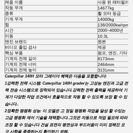
제품 이름
사용 된 래터필러 1
작동 무게
14677kg
종류
휠 모터 등급
기계 무게
14000kg
힘
138/2000kw/rpm
시간
2000~4000년
이동
10.3L
엔진 브랜드
원본
비디오 출입 검사
제공
핵심 부품
펌프, 엔진, 기타
기계의 전체 길이
8173mm
기계의 전체 너비
2464mm
기계의 전체 높이
3131mm
Caterpillar 140H 모터 그레이더 혜택은 다음을 포함합니다:
1강력한 전력 시스템: Caterpillar 140H grader는 고성능 엔진과 고급 전
력 전송 시스템으로 장착되어 있습니다.강력한 전력 출력을 제공하여 기
계가 다양한 작업 조건에서 효율적으로 작동 할 수 있도록 보장 할 수 있
습니다..
2정확한 평평화 성능: 이 모델은 고 정밀 평평화 작업을 달성 할 수있는
고급 평평화 제어 기술을 채택합니다.그것은 자동으로 작업 필요에 따라
조정 할 수 있습니다 건설 표면의 평면성과 부드러움이 미리 정해진 요
구 사항을 충족하는지 확인하기 위해.