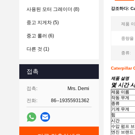
강조하다:
C
사용된 모터 그레이더
(8)
중고 지게차
(5)
제품 이
중고 롤러
(6)
중량을
다른 것
(1)
종류:
Caterpil
접촉
제품 설명
몇 시간 
접촉:
Mrs. Demi
제품 이름
작동 무게
전화:
86--19355931362
종류
기계 무게
힘
시간
수압 펌프 
엔진 브랜드