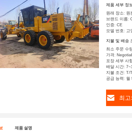
제품 세부 정
원래 장소: 원
브랜드 이름: Cat
인증: CE
모델 번호: 고
지불 및 배송 
최소 주문 수량
가격: Negotiab
포장 세부 사
배달 시간: 7~
지불 조건: T/
공급 능력: 월
최고
보
제품 설명