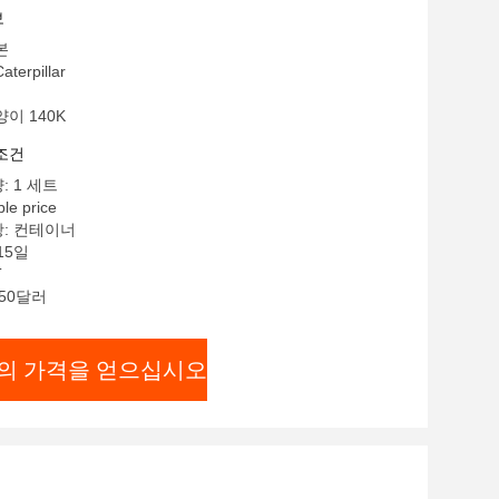
보
본
erpillar
양이 140K
조건
: 1 세트
le price
항: 컨테이너
15일
T
 50달러
의 가격을 얻으십시오