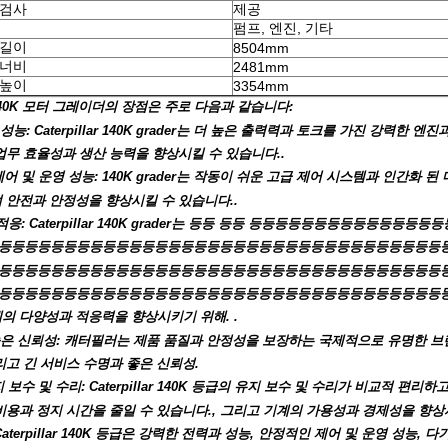
 검사
제공
펌프, 엔진, 기타
 길이
8504mm
 너비
2481mm
 높이
3354mm
ar 140K 모터 그레이더의 장점은 주로 다음과 같습니다:
성능: Caterpillar 140K grader는 더 높은 출력력과 토크를 가진 강
업무 효율성과 생산 능력을 향상시킬 수 있습니다..
제어 및 운영 성능: 140K grader는 작동이 쉬운 고급 제어 시스템과 인간화
 안전과 안정성을 향상시킬 수 있습니다..
및 적응: Caterpillar 140K grader는 등등 등등 등등등등등등등
등등등등등등등등등등등등등등등등등등등등등등등등등등등등등등등등등등
등등등등등등등등등등등등등등등등등등등등등등등등등등등등등등등등등등
등등등등등등등등등등등등등등등등등등등등등등등등등등등등등등등등등등등
의 다양성과 적응력을 향상시키기 위해. .
높은 신뢰성: 캐터필러는 제품 품질과 안정성을 보장하는 국제적으로 유명한 브랜
리고 긴 서비스 수명과 좋은 신뢰성.
지 보수 및 수리: Caterpillar 140K 등급의 유지 보수 및 수리가 비교적 
비용과 정지 시간을 줄일 수 있습니다., 그리고 기계의 가용성과 경제성을 향상
aterpillar 140K 등급은 강력한 전력과 성능, 안정적인 제어 및 운영 성능,