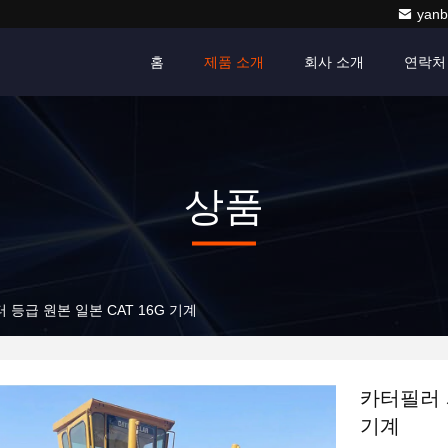
yanb
홈
제품 소개
회사 소개
연락처
상품
 등급 원본 일본 CAT 16G 기계
카터필러 사
기계