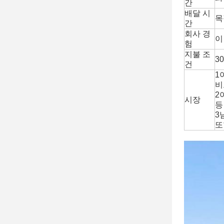
간
배달 시
목
간
회사 경
이
험
지불 조
3
건
1
비
2
시장
등
3
또