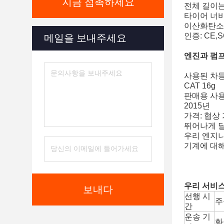
지금 접촉하세요
전체 길이는:
타이어 너비:
이산화탄소 
인증: CE,
메일을 보내주세요
엔진과 펌프
사용된 차
CAT 16g
판매용 사용
2015년
가격: 협상
뛰어나게 
우리 엔지니
기계에 대해
우리 서비스
보내다
선행 시
주
간
운송 기
화