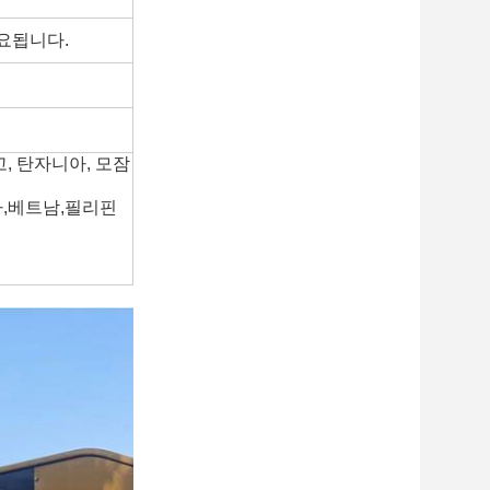
소요됩니다.
, 탄자니아, 모잠
아,베트남,필리핀