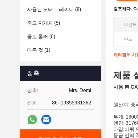
강조하다:
C
사용된 모터 그레이더
(8)
중고 지게차
(5)
브랜드 
중고 롤러
(6)
연도:
다른 것
(1)
카터필러 사용
접촉
제품 
사용 된 CA
접촉:
Mrs. Demi
전화:
86--19355931362
원산지: 중국
무게: 1600
엔진: 3176C
타입:바퀴 
등급 전력:2