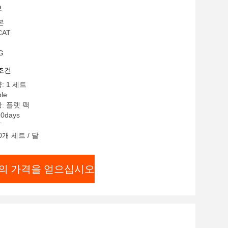
보
본
CAT
G
조건
: 1 세트
le
: 플랫 팩
0days
T
0개 세트 / 달
의 가격을 얻으십시오