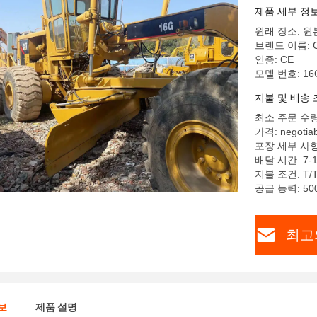
제품 세부 정
원래 장소: 원
브랜드 이름: 
인증: CE
모델 번호: 16
지불 및 배송 
최소 주문 수량
가격: negotiab
포장 세부 사항
배달 시간: 7-1
지불 조건: T/
공급 능력: 50
최고
보
제품 설명