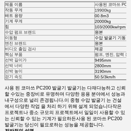
제품 이름
사용된 코마쓰 PC2
작동 무게
19900kg
배트 용량
00.8m3
기계 무게
20000kg
힘
103/2000kw/rpm
수압 펌프 브랜드
원본
이동형
수압 발굴기 기동 
엔진 브랜드
원본
비디오 출입 검사
제공
핵심 부품
펌프, 엔진, 압력 용
선박 길이가
9495mm
선박 너비
2800mm
선박 높이
3190mm
걷기 속도
50.5/3km/h
사용 된 코마쓰 PC200 발굴기 발굴기는 다재다능하고 신뢰
할 수있는 중장비로 유명하며 다양한 응용 분야에서 성능과
내구성으로 널리 존경됩니다.이 중형 수압 발굴기 는 건설
에서 다양한 작업 을 처리 하기 위해 설계 되었습니다작은
프로젝트나 중소 규모의 프로젝트에서 일일이 사용할 수 있
는 신뢰할 수 있는 기계가 필요하든사용 된 코마쓰 PC200
발굴기는 당신이 필요로하는 성능을 제공합니다.
전반적인 설명