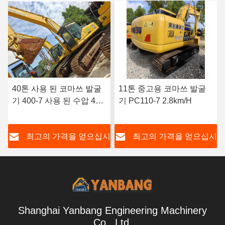
11톤 중고용 코마쓰 발굴
일본 5톤 사용 된 코마쓰
기 PC110-7 2.8km/H
발굴기 건설 추적 된 사용
된 코마쓰 Pc55 발굴기
시
최고의 가격을 얻으십시
최고의 가격을 얻으십시
오
오
Shanghai Yanbang Engineering Machinery
Co., Ltd.