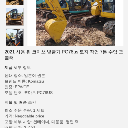
2021 사용 된 코마쓰 발굴기 PC78us 토지 작업 7톤 수압 크
롤러
제품 세부 정보
원래 장소: 일본어 원본
브랜드 이름: Komatsu
인증: EPA/CE
모델 번호: 코마츠 PC78US
지불 및 배송 조건
최소 주문 수량: 1 세트
가격: Negotiable price
포장 세부 사항: 컨테이너, 대용품, 평면 랙
배달 시간: 3-7 일