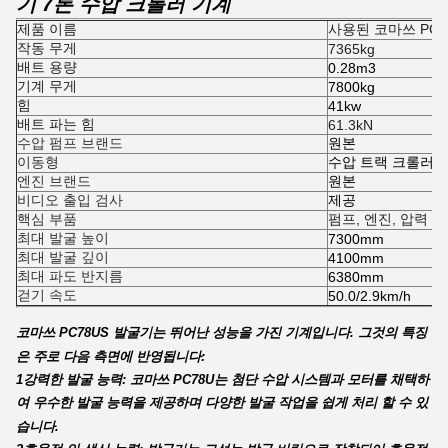
기 7톤 수압 크롤러 기계
제품 이름
사용된 코마쓰 PC
작동 무게
7365kg
배트 용량
0.28m3
기계 무게
7800kg
힘
41kw
배트 파는 힘
61.3kN
수압 펌프 브랜드
원본
이동형
수압 트랙 크롤러 
엔진 브랜드
원본
비디오 출입 검사
제공
핵심 부품
펌프, 엔진, 압력 용
최대 발굴 높이
7300mm
최대 발굴 깊이
4100mm
최대 파도 반지름
6380mm
걷기 속도
50.0/2.9km/h
코마쓰 PC78US 발굴기는 뛰어난 성능을 가진 기계입니다. 그것의 특징
은 주로 다음 측면에 반영됩니다:
1강력한 발굴 능력: 코마쓰 PC78U는 첨단 수압 시스템과 모터를 채택하
여 우수한 발굴 능력을 제공하며 다양한 발굴 작업을 쉽게 처리 할 수 있
습니다.