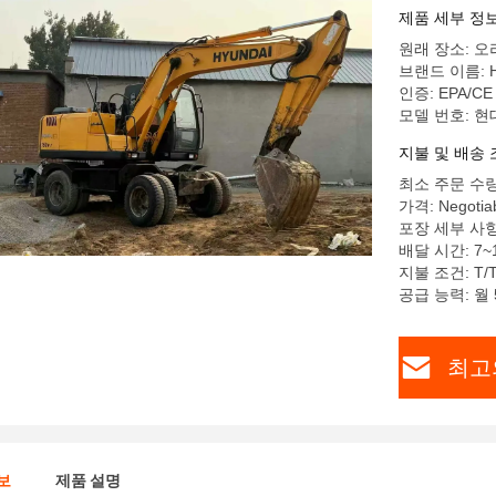
제품 세부 정
원래 장소: 
브랜드 이름: H
인증: EPA/CE
모델 번호: 현대
지불 및 배송 
최소 주문 수량
가격: Negotiab
포장 세부 사
배달 시간: 7~
지불 조건: T/
공급 능력: 월
최고
보
제품 설명