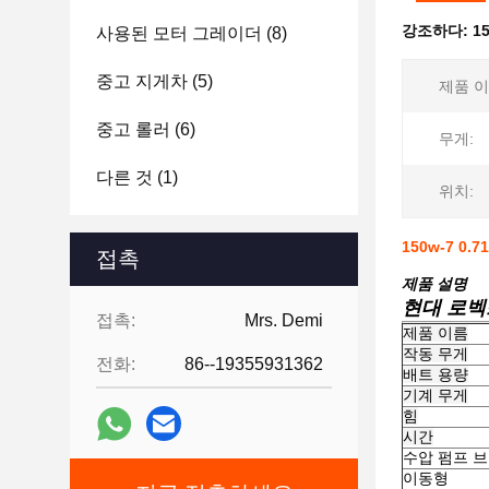
강조하다:
1
사용된 모터 그레이더
(8)
중고 지게차
(5)
제품 이
중고 롤러
(6)
무게:
다른 것
(1)
위치:
150w-7 0
접촉
제품 설명
현대 로벡스
접촉:
Mrs. Demi
제품 이름
작동 무게
전화:
86--19355931362
배트 용량
기계 무게
힘
시간
수압 펌프 
이동형