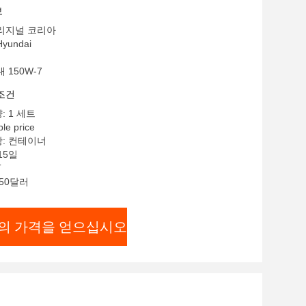
보
오리지널 코리아
yundai
 150W-7
조건
: 1 세트
le price
항: 컨테이너
15일
T
 50달러
의 가격을 얻으십시오