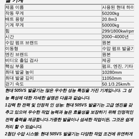
설 기계
제품 이름
사용된 현대 하이
작동 무게
50200kg
배트 용량
20.8m3
기계 무게
50000kg
힘
299/1800kw/rpm
시간
2000~4000년
수압 펌프 브랜드
원본
이동형
수압 펌프 발굴기 
엔진 브랜드
원본
비디오 출입 검사
제공
핵심 부품
펌프, 엔진, 기타
최대 발굴 높이
10280mm
최대 발굴 깊이
11050mm
걷기 속도
50.1/3.25km/h
현대 505VS 발굴기는 많은 우수한 성능 특징을 가진 기계입니다. 그 성
능 특성에 대한 자세한 설명은 다음과 같습니다.
1강력 한 전력 및 안정적 인 성능: 현대 505VS 발굴기는 고급 엔진을 갖
추고 있으며 우수한 작업 능력과 높은 효율성을 보장하기 위해 안정적인
전력 출력을 제공합니다.가중한 발굴이나 섬세한 작업이든, 그것은 쉽게
처리 할 수 있습니다.
2첨단 수압 시스템: 현대 505VS 발굴기는 다양한 작업 조건에 유연하게