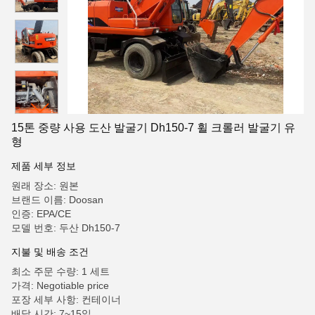
15톤 중량 사용 도산 발굴기 Dh150-7 휠 크롤러 발굴기 유
형
제품 세부 정보
원래 장소: 원본
브랜드 이름: Doosan
인증: EPA/CE
모델 번호: 두산 Dh150-7
지불 및 배송 조건
최소 주문 수량: 1 세트
가격: Negotiable price
포장 세부 사항: 컨테이너
배달 시간: 7~15일