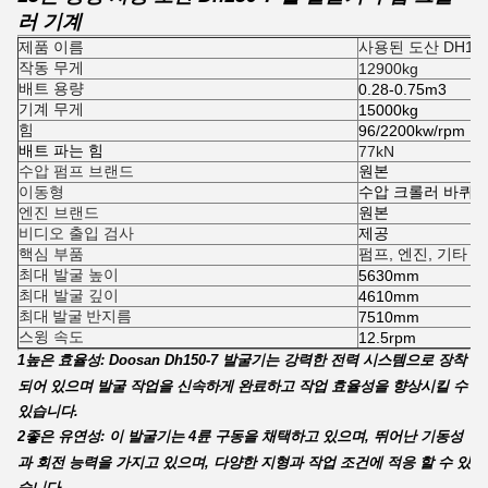
러 기계
제품 이름
사용된 도산 DH15
작동 무게
12900kg
배트 용량
0.28-0.75m3
기계 무게
15000kg
힘
96/2200kw/rpm
배트 파는 힘
77kN
수압 펌프 브랜드
원본
이동형
수압 크롤러 바퀴 
엔진 브랜드
원본
비디오 출입 검사
제공
핵심 부품
펌프, 엔진, 기타
최대 발굴 높이
5630mm
최대 발굴 깊이
4610mm
최대 발굴 반지름
7510mm
스윙 속도
12.5rpm
1높은 효율성: Doosan Dh150-7 발굴기는 강력한 전력 시스템으로 장착
되어 있으며 발굴 작업을 신속하게 완료하고 작업 효율성을 향상시킬 수
있습니다.
2좋은 유연성: 이 발굴기는 4륜 구동을 채택하고 있으며, 뛰어난 기동성
과 회전 능력을 가지고 있으며, 다양한 지형과 작업 조건에 적응 할 수 있
습니다.