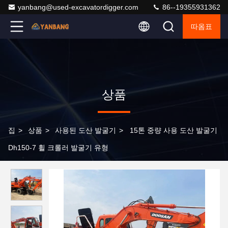
yanbang@used-excavatordigger.com
86--19355931362
따옴표
상품
집
>
상품
>
사용된 도산 발굴기
>
15톤 중량 사용 도산 발굴기
Dh150-7 휠 크롤러 발굴기 유형