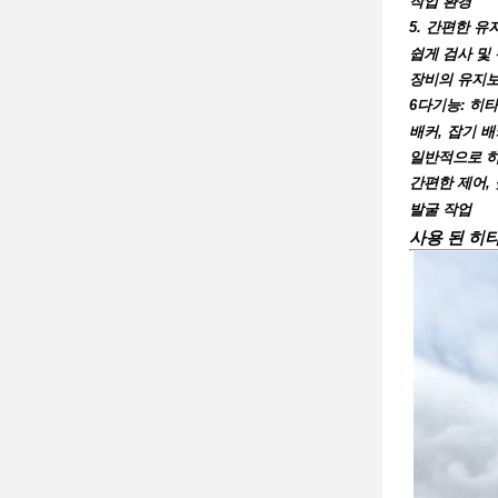
작업 환경
5. 간편한 
쉽게 검사 및
장비의 유지
6다기능: 히타
배커, 잡기 배
일반적으로 히타
간편한 제어,
발굴 작업
사용 된 히타