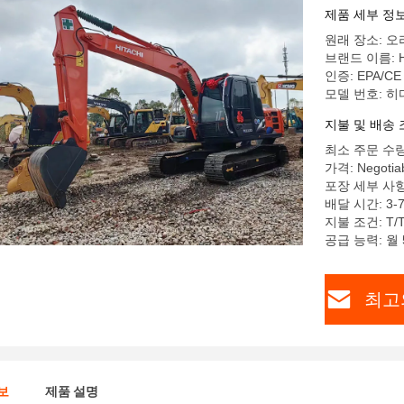
제품 세부 정
원래 장소: 
브랜드 이름: Hi
인증: EPA/CE
모델 번호: 히다
지불 및 배송 
최소 주문 수량
가격: Negotiab
포장 세부 사항
배달 시간: 3-
지불 조건: T/
공급 능력: 월
최고
보
제품 설명