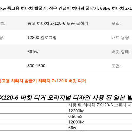
6kw 중고용 히타치 발굴기
,
작은 간접이 히다찌 굴삭기
,
66kw 히타치 zx1
름:
중고 히타치 zx120-6 토공 굴착기
모델:
량:
12200 킬로그램
배트 용량:
66 kw
버킷 형태:
800-1500
조건:
 중고용 히타치 발굴기 히타치 Zx120 6 버킷 디거
X120-6 버킷 디거 오리지널 디자인 사용 된 일본 
사용 된 히타치 ZX120-6 크롤러 
12200kg
0.56m3
12000kg
66w