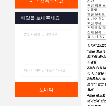
지금 접촉하세요
시간
수압 펌프 
이동형
엔진 브랜드
메일을 보내주세요
비디오 출입
핵심 부품
전체 운송 길
전체 운송 
총 노선 길이
히타치 ZX12
1높은 효율과
최대 66 kW
모델들
2강한 안정성
이 시스템은 
3작동하기 쉽
조작이 쉽고 
보내다
통제
4높은 편안함
에어컨과 편안