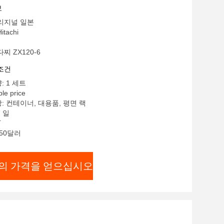
보
오리지널 일본
tachi
찌 ZX120-6
조건
: 1 세트
le price
: 컨테이너, 대용품, 평면 랙
7 일
T
 50달러
의 가격을 얻으십시오