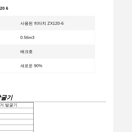
20 6
사용된 히타치 ZX120-6
0.56m3
배크호
새로운 90%
발굴기
디거 발굴기