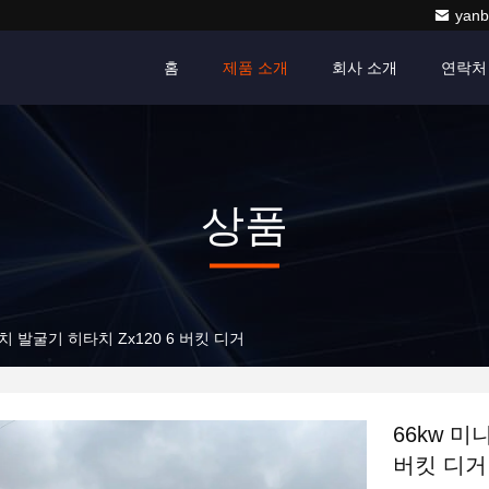
yanb
홈
제품 소개
회사 소개
연락처
상품
치 발굴기 히타치 Zx120 6 버킷 디거
66kw 미
버킷 디거