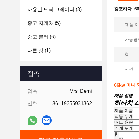
강조하다:
6
사용된 모터 그레이더
(8)
중고 지게차
(5)
제품 이
중고 롤러
(6)
가동중
다른 것
(1)
힘:
시간:
접촉
66kw 미니
접촉:
Mrs. Demi
제품 설명
히타치 Z
전화:
86--19355931362
제품 이름
작동 무게
배트 용량
기계 무게
힘