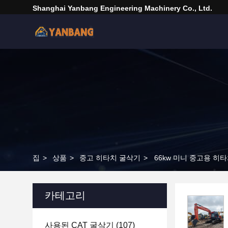
Shanghai Yanbang Engineering Machinery Co., Ltd.
집
>
상품
>
중고 히타치 굴삭기
>
66kw 미니 중고용 히타
카테고리
사용된 CAT 굴삭기
(107)