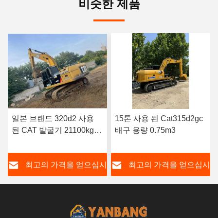
비슷한 제품
15톤 사용 된 Cat315d2gc
0.52M3 버킷 용량 사용 된
배구 용량 0.75m3
CAT 발굴기 320d 사용 된
발굴기 장 팔 발굴기
시
최고의 가격을 얻으십시
최고의 가격을 얻으십시
오
오