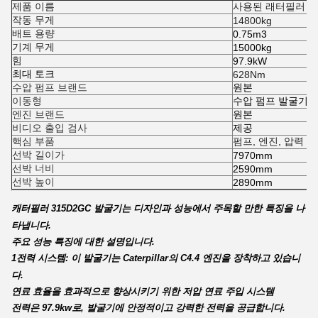
제품 이름
사용된 래터필러 31
작동 무게
14800kg
배트 용량
0.75m3
기계 무게
15000kg
힘
97.9kW
최대 토크
628Nm
수압 펌프 브랜드
원본
이동형
수압 펌프 발굴기 
엔진 브랜드
원본
비디오 출입 검사
제공
핵심 부품
펌프, 엔진, 압력 용
선박 길이가
7970mm
선박 너비
2590mm
선박 높이
2890mm
캐터필러 315D2GC 발굴기는 디자인과 성능에서 주목할 만한 특징을 나
타냅니다.
주요 성능 특징에 대한 설명입니다.
1전력 시스템: 이 발굴기는 Caterpillar의 C4.4 엔진을 장착하고 있습니
다.
연료 효율을 효과적으로 향상시키기 위한 저압 연료 주입 시스템
전력은 97.9kw로, 발굴기에 안정적이고 강력한 전력을 공급합니다.