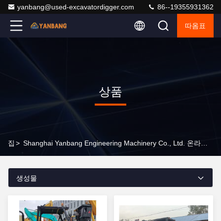
yanbang@used-excavatordigger.com
86--19355931362
따옴표
상품
집
>
Shanghai Yanbang Engineering Machinery Co., Ltd. 온라인 제품
생성물