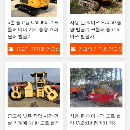
6톤 중고용 Cat 306E2 크
사용 된 코마쓰 PC350 중
롤러 디버 기계 중형 캐퍼
량 발굴기 크롤러 중고 코
필러 발굴기
마쓰 발굴기
최고의 가격을 얻으십
최고의 가격을 얻으십
시오
시오
중고용 낮은 작업 시간 건
사용 된 다이나팩 도로 롤
설 기계에 대 한 도로 롤러
러 Ca251d 컴피커 머신