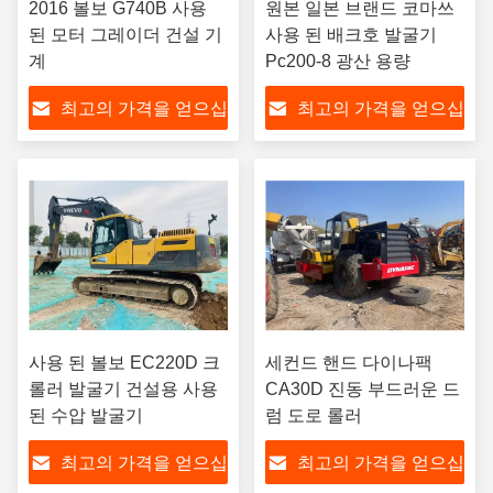
2016 볼보 G740B 사용
원본 일본 브랜드 코마쓰
된 모터 그레이더 건설 기
사용 된 배크호 발굴기
계
Pc200-8 광산 용량
최고의 가격을 얻으십
최고의 가격을 얻으십
시오
시오
사용 된 볼보 EC220D 크
세컨드 핸드 다이나팩
롤러 발굴기 건설용 사용
CA30D 진동 부드러운 드
된 수압 발굴기
럼 도로 롤러
최고의 가격을 얻으십
최고의 가격을 얻으십