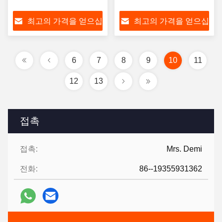
최고의 가격을 얻으십
최고의 가격을 얻으십
시오
시오
6
7
8
9
10
11
12
13
접촉
접촉:
Mrs. Demi
전화:
86--19355931362